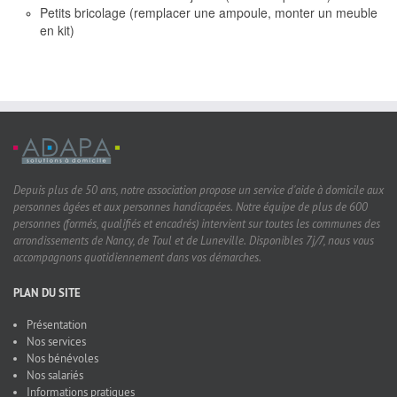
Petits bricolage (remplacer une ampoule, monter un meuble
en kit)
Depuis plus de 50 ans, notre association propose un service d'aide à domicile aux
personnes âgées et aux personnes handicapées. Notre équipe de plus de 600
personnes (formés, qualifiés et encadrés) intervient sur toutes les communes des
arrondissements de Nancy, de Toul et de Luneville. Disponibles 7j/7, nous vous
accompagnons quotidiennement dans vos démarches.
PLAN DU SITE
Présentation
Nos services
Nos bénévoles
Nos salariés
Informations pratiques